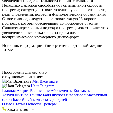
увеличения продолжительности или интенсивности.
Несколько факторов способствуют оптимальной скорости
прогресса; следует учитывать текущий уровень активности,
цели упражнений, возраст и физиологические ограничения.
Самое главное, следует использовать такую ??скорость
прогресса, которая обеспечивает долгосрочное участие.
Слишком агрессивный подход к прогрессу может привести к
увеличению числа отказов из-за травм и/или
воспринимаемого чрезмерного дискомфорта.
Источник информации: Университет спортивной медицины
ACSM
Просторный фитнес-клуб
с групповыми занятиями
Мы Вконтакте
Наш Telegram
Главная
Акции
Расписание
Абонементы
Контакты
Услуги
Фитнес
Теннис
Баня
Футбол и волейбол
Массажный
салон
Бассейный комплекс
Для детей
О нас
Статьи
Новости
Тренеры
Заказать звонок