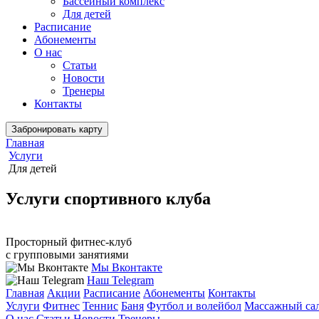
Бассейный комплекс
Для детей
Расписание
Абонементы
О нас
Статьи
Новости
Тренеры
Контакты
Забронировать карту
Главная
Услуги
Для детей
Услуги спортивного клуба
Просторный фитнес-клуб
с групповыми занятиями
Мы Вконтакте
Наш Telegram
Главная
Акции
Расписание
Абонементы
Контакты
Услуги
Фитнес
Теннис
Баня
Футбол и волейбол
Массажный са
О нас
Статьи
Новости
Тренеры